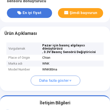
sensörü dönüştürücü
En iyi fiyat
Şimdi başvurun
Ürün Açıklaması
Pazar için basınç algılayıcı
Vurgulamak
dönüştürücü
,
3.3V Basınç Sensörü Değiştiricisi
Place of Origin
Chian
Marka adı
WNK
Model Number
WNK80ma
Daha fazla göster
İletişim Bilgileri