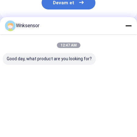
Devam et
Wnksensor
Önerilen Ürünler
12:47 AM
Good day, what product are you looking for?
WNK81ma IOT
WNK Düşük Maliyetli
WNK 0,5 - 4,5 
Basınç Sensörü 4-
0.5~4.5V Çıkışlı Hava
kompresörü ba
20mA 0-5V Çıkış Su
Gaz Yağ İçin
algılayıcı mot
Kamyonu Akaryakıt
Kompakt Basınç
işlem kontrolü
Fren CE ROHS
Sensörü
otomasyonu iç
En iyi fiyat
En iyi fiyat
En iyi fiy
basınç verici
Ana
Hakkımızda
Bize
Desktop