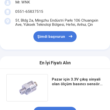
Mr. WNK
0551-65837515
5f, Bldg 2a, Mingzhu Endüstri Parkı 106 Chuangxin
Ave, Yüksek Teknoloji Bölgesi, Hefei, Anhui, Çin
Şimdi başvurun
En İyi Fiyatı Alın
Pazar için 3.3V çıkış sinyali
olan ölçüm basıncı sensörü
dönüştürücü