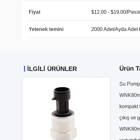
Fiyat
$12.00 - $19.00/Piec
Yetenek temini
2000 Adet/Ayda Adet 
Ürün T
İLGILI ÜRÜNLER
Su Pompa
WNK80mA, 
kompakt b
çıkış ve g
WNK80mA, 