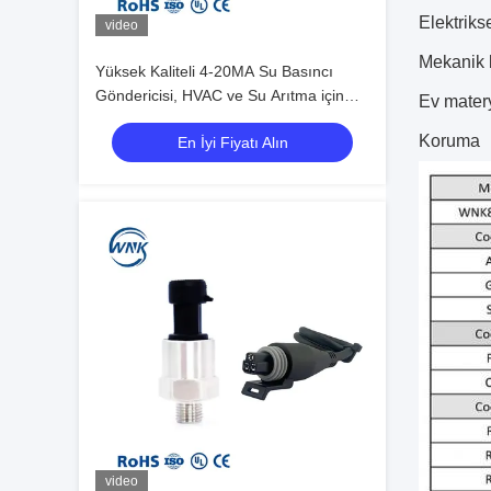
Elektriks
video
Mekanik 
Yüksek Kaliteli 4-20MA Su Basıncı
Göndericisi, HVAC ve Su Arıtma için
Ev matery
316L Paslanmaz Çelik IP65 ile
Koruma
En İyi Fiyatı Alın
video