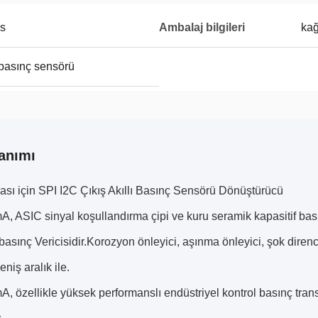
es
Ambalaj bilgileri
kağ
basınç sensörü
anımı
sı için SPI I2C Çıkış Akıllı Basınç Sensörü Dönüştürücü
ASIC sinyal koşullandırma çipi ve kuru seramik kapasitif bası
asınç Vericisidir.Korozyon önleyici, aşınma önleyici, şok direnci 
eniş aralık ile.
özellikle yüksek performanslı endüstriyel kontrol basınç transm