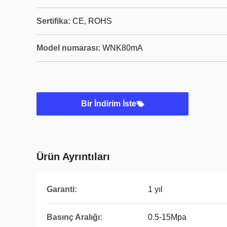
Sertifika:
CE, ROHS
Model numarası:
WNK80mA
Bir İndirim İste
Ürün Ayrıntıları
Garanti:
1 yıl
Basınç Aralığı:
0.5-15Mpa