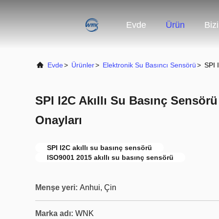
Evde
Ürün
Biz
Evde
>
Ürünler
>
Elektronik Su Basıncı Sensörü
>
SPI 
SPI I2C Akıllı Su Basınç Sensör
Onayları
SPI I2C akıllı su basınç sensörü
ISO9001 2015 akıllı su basınç sensörü
Menşe yeri:
Anhui, Çin
Marka adı:
WNK