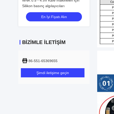
WNK 0.5 - 4.5V Kafe makineleri için
Silikon basınç algılayıcıları
En İyi Fiyatı Alın
BIZIMLE İLETIŞIM
86-551-65369655
Şimdi iletişime geçin