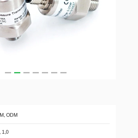
M, ODM
, 1,0