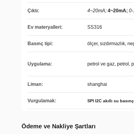
Çıktı:
4~20mA;
4~20mA;
0-
Ev materyalleri:
SS316
Basınç tipi:
ölçer, sızdırmazlık, ne
Uygulama:
petrol ve gaz, petrol,
Liman:
shanghai
Vurgulamak:
SPI I2C akıllı su basın
Ödeme ve Nakliye Şartları