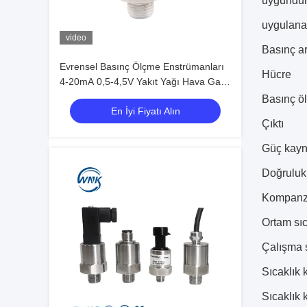
uygundur
uygulana
video
Basınç ar
Evrensel Basınç Ölçme Enstrümanları
Hücre
4-20mA 0,5-4,5V Yakıt Yağı Hava Gazı
Su Basıncı Sensörü
Basınç ö
En İyi Fiyatı Alın
Çıktı
Güç kayn
Doğruluk 
Kompanza
Ortam sıc
Çalışma s
Sıcaklık k
Sıcaklık 