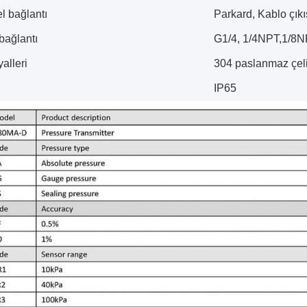
el bağlantı
Parkard, Kablo çık
bağlantı
G1/4, 1/4NPT,1/8NP
alleri
304 paslanmaz çeli
IP65