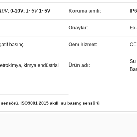
10V;
0-10V;
1~5V
1~5V
Koruma sınıfı:
IP
Onaylar:
Ex-
gatif basınç
Oem hizmet:
OEM
Su 
 petrokimya, kimya endüstrisi
Ürün adı:
Bas
,
ç sensörü
ISO9001 2015 akıllı su basınç sensörü