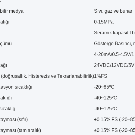
.
bilir medya
Sıvı, gaz ve buhar
alığı
0-15MPa
Seramik kapasitif 
lçümü
Gösterge Basıncı, m
4-20mA/0.5-4.5V/1
ağı
24VDC/12VDC/5V
(doğrusallık, Histerezis ve Tekrarlanabilirlik)
1%FS
syon sıcaklığı
-20~85ºC
aklığı
-40~125ºC
ıcaklığı
-40~125ºC
ayması (sıfır)
±0.15% FS (-20~8
kayması (tam aralık)
±0.15% FS (-20~8