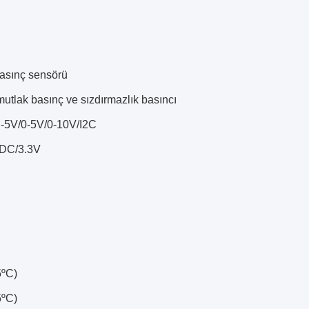
basınç sensörü
utlak basınç ve sızdırmazlık basıncı
 -5V/0-5V/0-10V/I2C
DC/3.3V
5ºC)
5ºC)