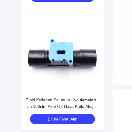
Tıbbi Kullanım Solunum Uygulamaları
için 100slm Azot O2 Hava Kütle Akış
Ölçer
En İyi Fiyatı Alın