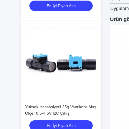
En İyi Fiyatı Alın
Uygulam
Ürün gö
Yüksek Hassasiyetli 25g Vantilatör Akış
Ölçer 0.5-4.5V I2C Çıkışı
En İyi Fiyatı Alın