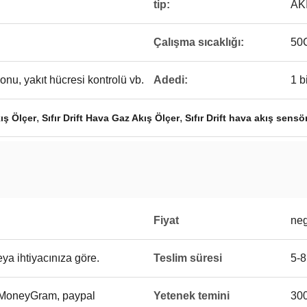
tip:
AK
Çalışma sıcaklığı:
50
nu, yakıt hücresi kontrolü vb.
Adedi:
1 b
,
,
ış Ölçer
Sıfır Drift Hava Gaz Akış Ölçer
Sıfır Drift hava akış sensö
Fiyat
neg
ya ihtiyacınıza göre.
Teslim süresi
5-8
, MoneyGram, paypal
Yetenek temini
300