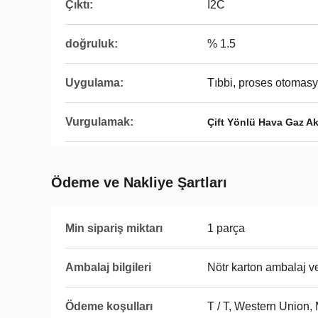
Çıktı:
I2C
doğruluk:
% 1.5
Uygulama:
Tıbbi, proses otomasyo
Vurgulamak:
Çift Yönlü Hava Gaz Ak
Ödeme ve Nakliye Şartları
Min sipariş miktarı
1 parça
Ambalaj bilgileri
Nötr karton ambalaj ve
Ödeme koşulları
T / T, Western Union