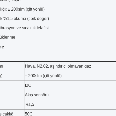
lığı: ± 200slm (çift yönlü)
k %1,5 okuma (tipik değer)
ibrasyon ve sıcaklık telafisi
ürüklenme
me
mı
Hava, N2.02, aşındırıcı olmayan gaz
ığı
± 200slm (çift yönlü)
I2C
Akış sensörü
%1,5
ıcaklığı
50C