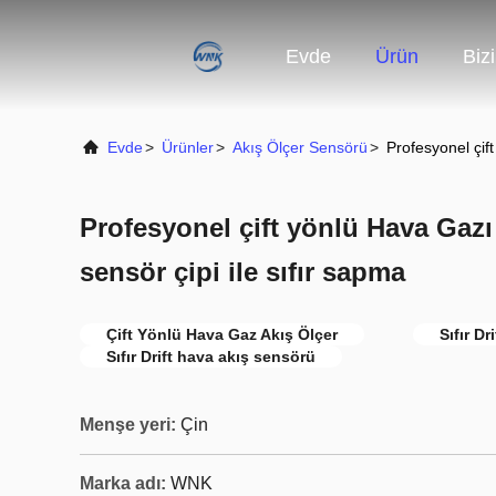
Evde
Ürün
Biz
Evde
>
Ürünler
>
Akış Ölçer Sensörü
>
Profesyonel çif
Profesyonel çift yönlü Hava Gazı
sensör çipi ile sıfır sapma
Çift Yönlü Hava Gaz Akış Ölçer
Sıfır D
Sıfır Drift hava akış sensörü
Menşe yeri:
Çin
Marka adı:
WNK