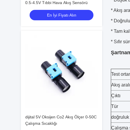
0.5-4.5V Tıbbi Hava Akış Sensörü
* Akış ara
En İyi Fiyatı Alın
* Doğrulu
* Tam kal
* Sıfır s
Şartna
Test orta
Akış aral
Çıktı
Tür
dijital 5V Oksijen Co2 Akış Ölçer 0-50C
doğruluk
Çalışma Sıcaklığı
Çalışma s