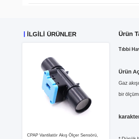
Ürün T
İLGILI ÜRÜNLER
Tıbbi Ha
Ürün Aç
Gaz akışı
bir ölçüm
karakter
CPAP Vantilatör Akış Ölçer Sensörü,
* Düşük 