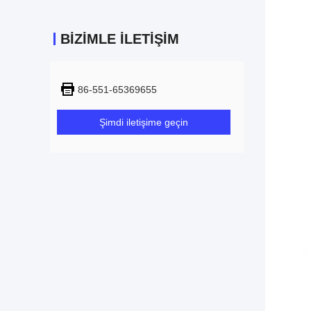
BIZIMLE İLETIŞIM
86-551-65369655
Şimdi iletişime geçin