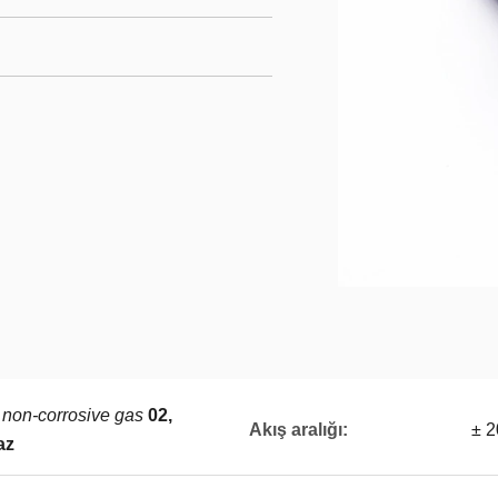
 non-corrosive gas
02,
Akış aralığı:
± 2
az