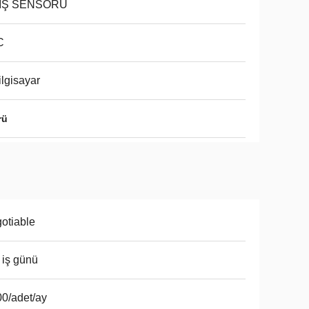
IŞ SENSÖRÜ
C
ilgisayar
rü
otiable
 iş günü
0/adet/ay